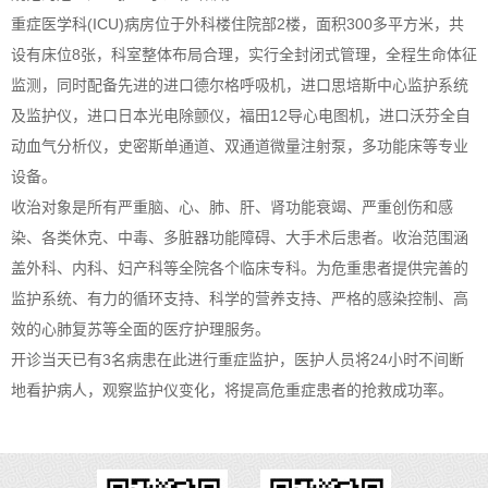
重症医学科
(ICU)
病房位于外科楼住院部
2
楼，面积
300
多平方米，共
设有床位
8
张，科室整体布局合理，实行全封闭式管理，全程生命体征
监测，同时配备先进的进口德尔格呼吸机，进口思培斯中心监护系统
及监护仪，进口日本光电除颤仪，福田
12
导心电图机，进口沃芬全自
动血气分析仪，史密斯单通道、双通道微量注射泵，多功能床等专业
设备。
收治对象是所有严重脑、心、肺、肝、肾功能衰竭、严重创伤和感
染、各类休克、中毒、多脏器功能障碍、大手术后患者。收治范围涵
盖外科、内科、妇产科等全院各个临床专科。为危重患者提供完善的
监护系统、有力的循环支持、科学的营养支持、严格的感染控制、高
效的心肺复苏等全面的医疗护理服务。
开诊当天已有
3
名病患在此进行重症监护，医护人员将
24
小时不间断
地看护病人，观察监护仪变化，将提高危重症患者的抢救成功率。