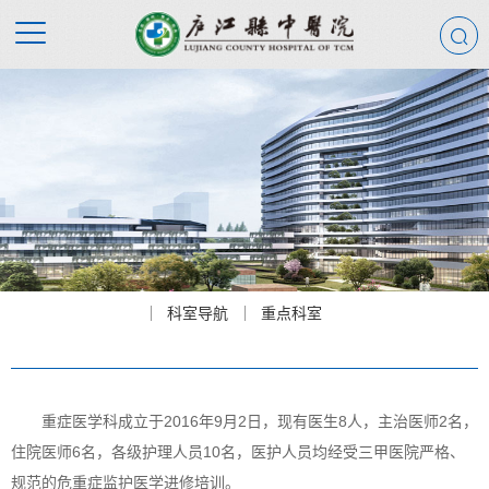
科室导航
重点科室
重症医学科成立于
2016
年
9
月
2
日，现有医生
8
人，主治医师
2
名，
住院医师
6
名，各级护理人员
10
名，医护人员均经受三甲医院严格、
规范的危重症监护医学进修培训。