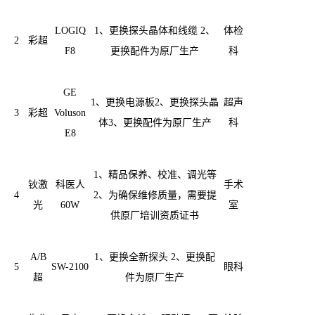
LOGIQ
1、更换探头晶体和线缆 2、
体检
2
彩超
F8
更换配件为原厂生产
科
GE
1、更换电源板2、更换探头晶
超声
3
彩超
Voluson
体3、更换配件为原厂生产
科
E8
1、精品保养、校准、调光等
钬激
科医人
手术
4
2、为确保维修质量，需要提
光
60W
室
供原厂培训资质证书
A/B
1、更换全新探头 2、更换配
5
SW-2100
眼科
超
件为原厂生产