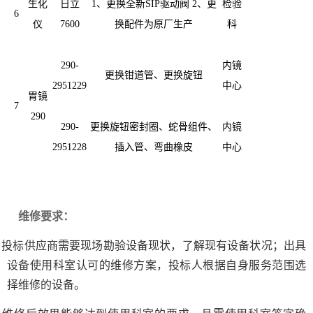
生化
日立
1、更换全新SIP驱动阀 2、更
检验
6
仪
7600
换配件为原厂生产
科
290-
内镜
更换钳道管、更换旋钮
2951229
中心
胃镜
7
290
290-
更换旋钮密封圈、蛇骨组件、
内镜
2951228
插入管、弯曲橡皮
中心
维修要求：
、投标供应商需要现场勘验设备现状，了解现有设备状况；出具
设备使用科室认可的维修方案，投标人根据自身服务范围选
择维修的设备。