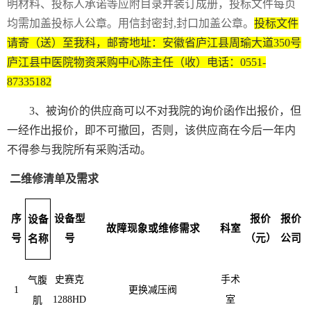
明材料、投标人承诺等应附目录并装订成册，投标文件每页
均需加盖投标人公章
。用信封密封
,封口加盖公章。
投标文件
请寄（送）至我科，邮寄地址：安徽省庐江县周瑜大道
350号
庐江县中医院物资采购中心陈主任（收）电话：0551-
87335182
3、被询价的供应商可以不对我院的询价函作出报价，但
一经作出报价，即不可撤回，否则，该供应商在今后一年内
不得参与我院所有采购活动。
二维修清单及需求
序
设备型
报价
报价
设备
故障现象或维修需求
科室
号
号
（元）
公司
名称
史赛克
手术
气腹
1
更换减压阀
1288HD
室
肌